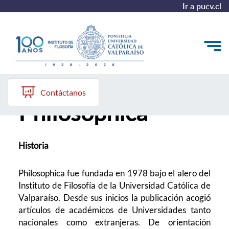
Ir a pucv.cl
Colección
El Instituto
Contáctanos
Philosophica
Pregrado
Postgrado
Historia
Colección Philosophica
Philosophica fue fundada en 1978 bajo el alero del
Formación Continua
Instituto de Filosofía de la Universidad Católica de
Valparaíso. Desde sus inicios la publicación acogió
artículos de académicos de Universidades tanto
nacionales como extranjeras. De orientación