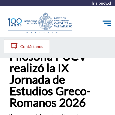
Ir a pucv.cl
Instituto de
El Instituto
Contáctanos
Filosofía PUCV
Pregrado
realizó la IX
Postgrado
Jornada de
Colección Philosophica
Estudios Greco-
Formación Continua
Romanos 2026