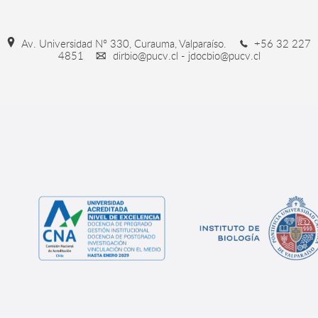
Av. Universidad Nº 330, Curauma, Valparaíso.
+56 32 227
4851
dirbio@pucv.cl - jdocbio@pucv.cl