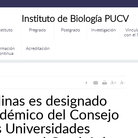
Instituto de Biología PUCV
nstituto
Pregrado
Postgrado
Investigación
Vincul
con el
rmación
Acreditación
ontinua
linas es designado
adémico del Consejo
s Universidades