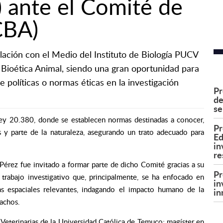
 ante el Comité de
CBA)
lación con el Medio del Instituto de Biología PUCV
Bioética Animal, siendo una gran oportunidad para
e políticas o normas éticas en la investigación
Pr
de
se
ley 20.380, donde se establecen normas destinadas a conocer,
Pr
s y parte de la naturaleza, asegurando un trato adecuado para
Ed
in
re
Pérez fue invitado a formar parte de dicho Comité gracias a su
Pr
 trabajo investigativo que, principalmente, se ha enfocado en
in
alas espaciales relevantes, indagando el impacto humano de la
in
achos.
 Veterinarias de la Universidad Católica de Temuco; magíster en