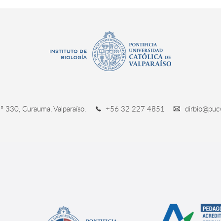
º 330, Curauma, Valparaíso.
+56 32 227 4851
dirbio@pucv