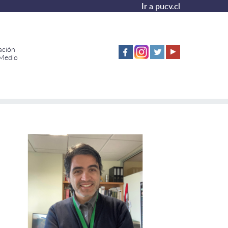
Ir a pucv.cl
ación
 Medio