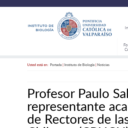
I
Fo
C
Usted está en:
Portada
|
Instituto de Biología
|
Noticias
Profesor Paulo Sa
representante ac
de Rectores de la