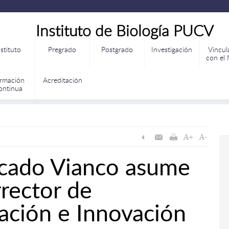
Instituto de Biología PUCV
nstituto
Pregrado
Postgrado
Investigación
Vincul
con el
rmación
Acreditación
ontinua
rcado Vianco asume
rector de
eación e Innovación