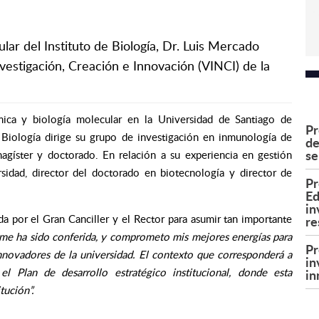
ular del Instituto de Biología, Dr. Luis Mercado
vestigación, Creación e Innovación (VINCI) de la
ica y biología molecular en la Universidad de Santiago de
Pr
 Biología dirige su grupo de investigación en inmunología de
de
se
magíster y doctorado. En relación a su experiencia en gestión
ersidad, director del doctorado en biotecnología y director de
Pr
Ed
in
a por el Gran Canciller y el Rector para asumir tan importante
re
 me ha sido conferida, y comprometo mis mejores energías para
Pr
innovadores de la universidad. El contexto que corresponderá a
in
 Plan de desarrollo estratégico institucional, donde esta
in
tución”.