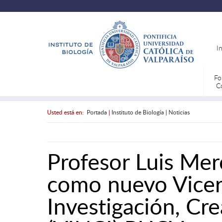
I
Fo
C
Usted está en:
Portada
|
Instituto de Biología
|
Noticias
Profesor Luis Me
como nuevo Vicer
Investigación, Cr