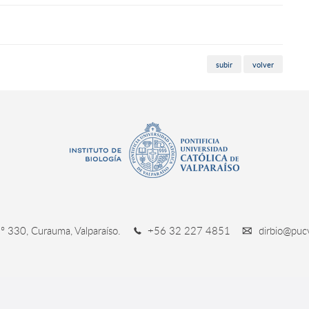
subir
volver
º 330, Curauma, Valparaíso.
+56 32 227 4851
dirbio@pucv