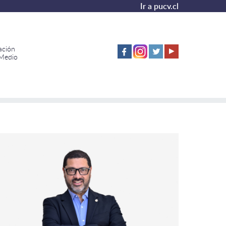
Ir a pucv.cl
ación
 Medio