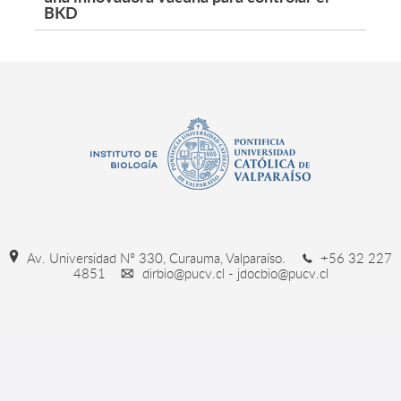
BKD
Av. Universidad Nº 330, Curauma, Valparaíso.
+56 32 227
4851
dirbio@pucv.cl - jdocbio@pucv.cl