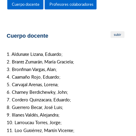
Cuerpo docente
Profesores colaboradores
subir
Cuerpo docente
1. Aldunate Lizana, Eduardo;
2. Brantt Zumarán, María Graciela;
3. Bronfman Vargas, Alan;
4. Caamaño Rojo, Eduardo;
5. Carvajal Arenas, Lorena;
6. Charney Berdichewky, John;
7. Cordero Quinzacara, Eduardo;
8. Guerrero Becar, José Luis;
9. Illanes Valdés, Alejandra;
10. Larroucau Torres, Jorge;
11. Loo Gutiérrez, Martín Vicente;