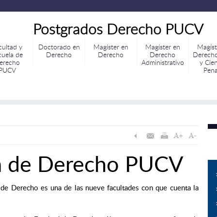
Postgrados Derecho PUCV
cultad y
Doctorado en
Magíster en
Magíster en
Magíst
cuela de
Derecho
Derecho
Derecho
Derecho
erecho
Administrativo
y Cie
PUCV
Pena
la de Derecho PUCV
d de Derecho es una de las nueve facultades con que cuenta la