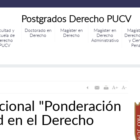
Postgrados Derecho PUCV
cultad y
Doctorado en
Magíster en
Magíster en
Magíst
cuela de
Derecho
Derecho
Derecho
Derecho
erecho
Administrativo
y Cie
PUCV
Pena
cional "Ponderación
d en el Derecho