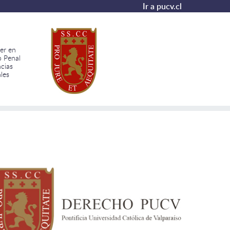
Ir a pucv.cl
er en
 Penal
ncias
les