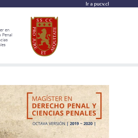
Ir a pucv.cl
er en
 Penal
ncias
les