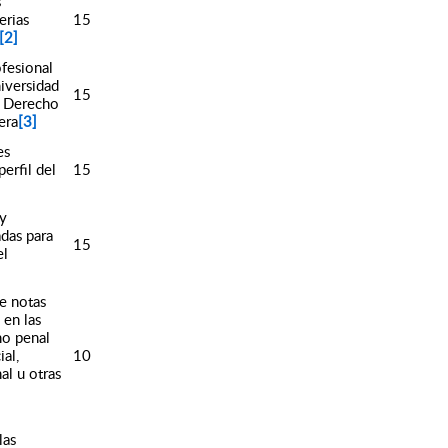
s
erias
15
[2]
ofesional
iversidad
15
n Derecho
era
[3]
es
erfil del
15
y
das para
15
el
e notas
 en las
ho penal
al,
10
al u otras
las