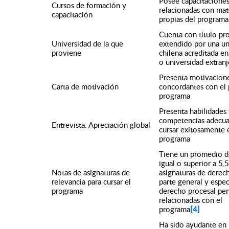
Posee capacitacione
Cursos de formación y
relacionadas con mat
capacitación
propias del programa
Cuenta con título pr
Universidad de la que
extendido por una un
proviene
chilena acreditada e
o universidad extranj
Presenta motivacion
Carta de motivación
concordantes con el p
programa
Presenta habilidades 
competencias adecua
Entrevista. Apreciación global
cursar exitosamente 
programa
Tiene un promedio d
igual o superior a 5,5
Notas de asignaturas de
asignaturas de derec
relevancia para cursar el
parte general y especi
programa
derecho procesal pen
relacionadas con el
programa
[4]
Ha sido ayudante en 