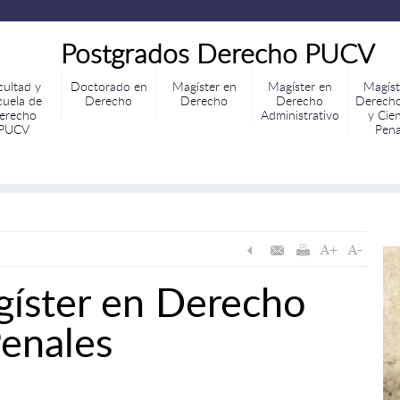
Postgrados Derecho PUCV
cultad y
Doctorado en
Magíster en
Magíster en
Magíst
cuela de
Derecho
Derecho
Derecho
Derecho
erecho
Administrativo
y Cie
PUCV
Pena
gíster en Derecho
Penales