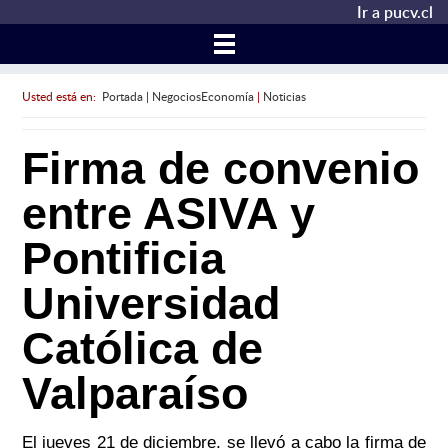
Ir a pucv.cl
Usted está en:
Portada
|
NegociosEconomía
|
Noticias
Firma de convenio
entre ASIVA y
Pontificia
Universidad
Católica de
Valparaíso
El jueves 21 de diciembre, se llevó a cabo la firma de