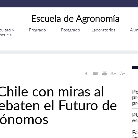
Escuela de Agronomía
cultad y
Pregrado
Postgrado
Laboratorios
Alu
scuela
Chile con miras al
Po
pr
ebaten el Futuro de
pr
grónomos
PU
es
Fa
fo