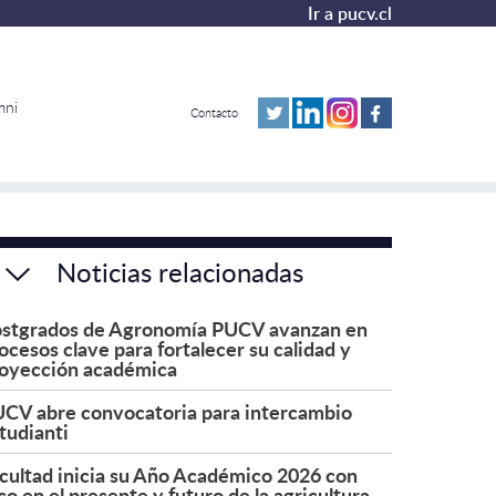
Ir a pucv.cl
mni
Contacto
Noticias relacionadas
stgrados de Agronomía PUCV avanzan en
ocesos clave para fortalecer su calidad y
oyección académica
CV abre convocatoria para intercambio
tudianti
cultad inicia su Año Académico 2026 con
co en el presente y futuro de la agricultura