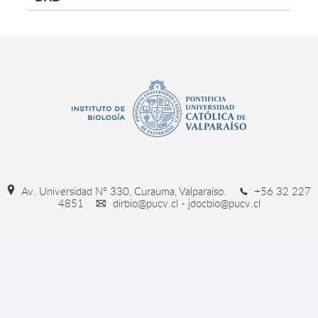
Av. Universidad Nº 330, Curauma, Valparaíso.
+56 32 227
4851
dirbio@pucv.cl - jdocbio@pucv.cl