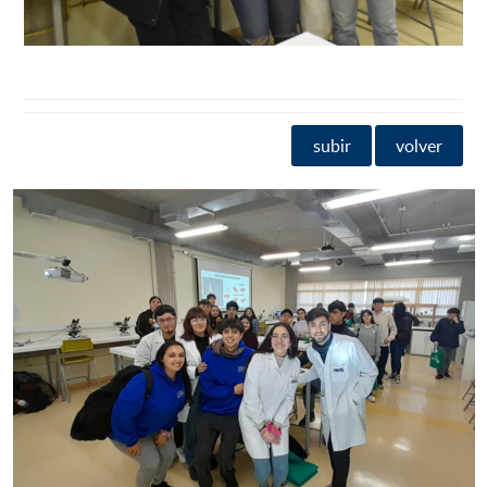
subir
volver