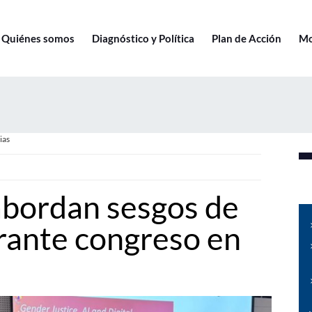
Quiénes somos
Diagnóstico y Política
Plan de Acción
Mo
ias
abordan sesgos de
rante congreso en