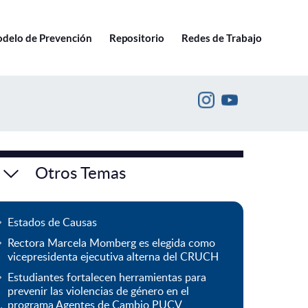
Ir a pucv.cl
delo de Prevención
Repositorio
Redes de Trabajo
Otros Temas
Estados de Causas
Rectora Marcela Momberg es elegida como
vicepresidenta ejecutiva alterna del CRUCH
Estudiantes fortalecen herramientas para
prevenir las violencias de género en el
programa Agentes de Cambio PUCV