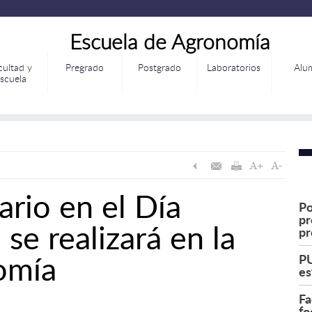
Escuela de Agronomía
cultad y
Pregrado
Postgrado
Laboratorios
Alu
scuela
ario en el Día
Po
pr
se realizará en la
pr
omía
PU
es
Fa
fo