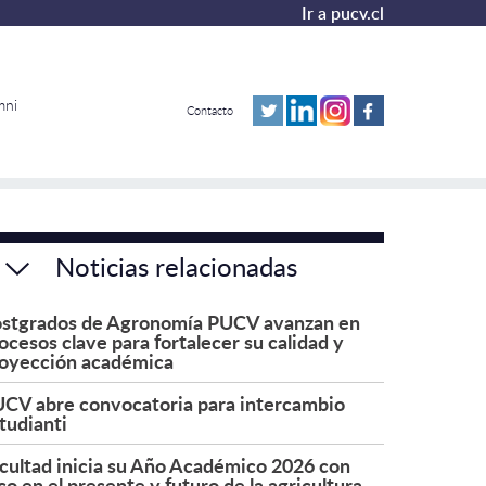
Ir a pucv.cl
mni
Contacto
Noticias relacionadas
stgrados de Agronomía PUCV avanzan en
ocesos clave para fortalecer su calidad y
oyección académica
CV abre convocatoria para intercambio
tudianti
cultad inicia su Año Académico 2026 con
co en el presente y futuro de la agricultura