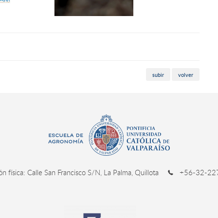
subir
volver
ión física: Calle San Francisco S/N, La Palma, Quillota
+56-32-227