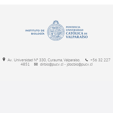
Av. Universidad Nº 330, Curauma, Valparaíso.
+56 32 227
4851
dirbio@pucv.cl - jdocbio@pucv.cl