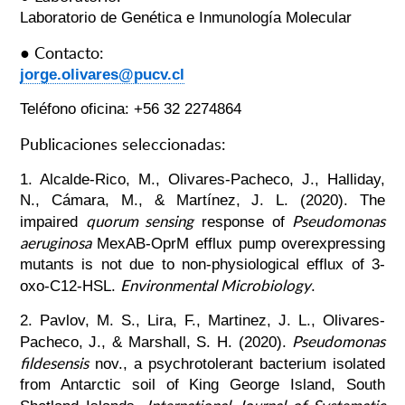
Laboratorio de Genética e Inmunología Molecular
● Contacto:
jorge.olivares@pucv.cl
Teléfono oficina: +56 32 2274864
Publicaciones seleccionadas:
1. Alcalde‐Rico, M., Olivares‐Pacheco, J., Halliday,
N., Cámara, M., & Martínez, J. L. (2020). The
quorum sensing
Pseudomonas
impaired
response of
aeruginosa
MexAB‐OprM efflux pump overexpressing
mutants is not due to non‐physiological efflux of 3‐
Environmental Microbiology
oxo‐C12‐HSL.
.
2.
Pavlov, M. S., Lira, F., Martinez, J. L., Olivares-
Pseudomonas
Pacheco, J., & Marshall, S. H. (2020).
fildesensis
nov., a psychrotolerant bacterium isolated
from Antarctic soil of King George Island, South