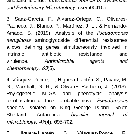
International Journal of Systematic
Shetland Islands.
and Evolutionary Microbiology
, ijsem004165.
3. Sanz-García, F., Alvarez-Ortega, C., Olivares-
Pacheco, J., Blanco, P., Martínez, J. L., & Hernando-
Pseudomonas
Amado, S. (2019). Analysis of the
aeruginosa
aminoglycoside differential resistomes
allows defining genes simultaneously involved in
intrinsic antibiotic resistance and
Antimicrobial agents and
virulence.
chemotherapy
63
,
(5).
4. Vásquez-Ponce, F., Higuera-Llantén, S., Pavlov, M.
S., Marshall, S. H., & Olivares-Pacheco, J. (2018).
Phylogenetic MLSA and phenotypic analysis
Pseudomonas
identification of three probable novel
species isolated on King George Island, South
brazilian journal of
Shetland, Antarctica.
microbiology
49
,
(4), 695-702.
5. Higuera-Llantén, S., Vásquez-Ponce, F.,