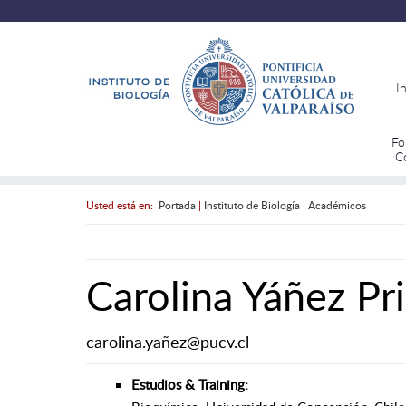
I
Fo
C
Usted está en:
Portada
|
Instituto de Biología
|
Académicos
Carolina Yáñez Pr
carolina.yañez@pucv.cl
Estudios & Training: