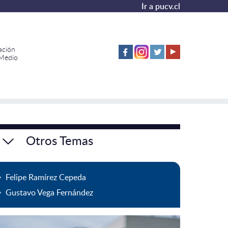
Ir a pucv.cl
ación
 Medio
Otros Temas
Felipe Ramírez Cepeda
Gustavo Vega Fernández