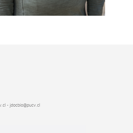
.cl - jdocbio@pucv.cl