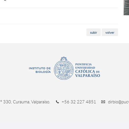
subir
volver
º 330, Curauma, Valparaíso.
+56 32 227 4851
dirbio@pucv