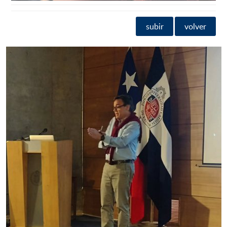
subir
volver