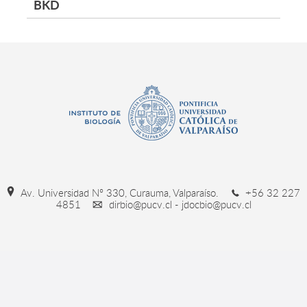
BKD
Av. Universidad Nº 330, Curauma, Valparaíso.
+56 32 227
4851
dirbio@pucv.cl - jdocbio@pucv.cl