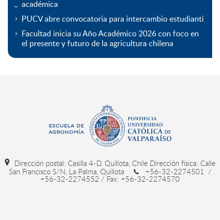
académica
PUCV abre convocatoria para intercambio estudianti
Facultad inicia su Año Académico 2026 con foco en
el presente y futuro de la agricultura chilena
Dirección postal: Casilla 4-D, Quillota, Chile Dirección física: Calle
San Francisco S/N, La Palma, Quillota
+56-32-2274501 /
+56-32-2274552 / Fax: +56-32-2274570