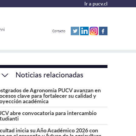
Ir a pucv.cl
mni
Contacto
Noticias relacionadas
stgrados de Agronomía PUCV avanzan en
ocesos clave para fortalecer su calidad y
oyección académica
CV abre convocatoria para intercambio
tudianti
cultad inicia su Año Académico 2026 con
co en el presente y futuro de la agricultura