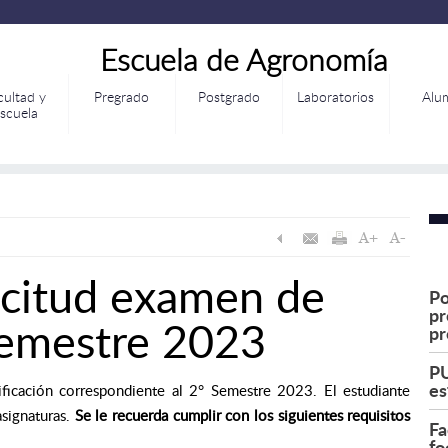
Escuela de Agronomía
cultad y
Pregrado
Postgrado
Laboratorios
Alu
scuela
icitud examen de
Po
pr
 semestre 2023
pr
PU
es
ificación correspondiente al 2° Semestre 2023. El estudiante
signaturas.
Se le recuerda cumplir con los siguientes requisitos
Fa
fo