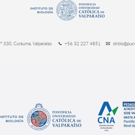
º 330, Curauma, Valparaíso.
+56 32 227 4851
dirbio@pucv