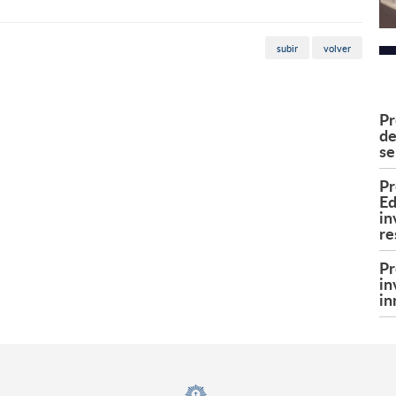
subir
volver
Pr
de
se
Pr
Ed
in
re
Pr
in
in