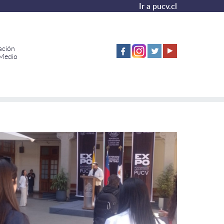
Ir a pucv.cl
ación
 Medio