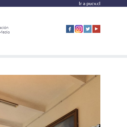
Ir a pucv.cl
ación
 Medio