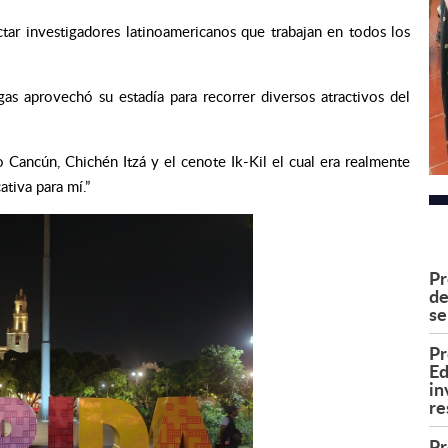
ar investigadores latinoamericanos que trabajan en todos los
as aprovechó su estadía para recorrer diversos atractivos del
o Cancún, Chichén Itzá y
el cenote Ik-Kil el cual era realmente
ativa para mí.”
Pr
de
se
Pr
Ed
in
re
Pr