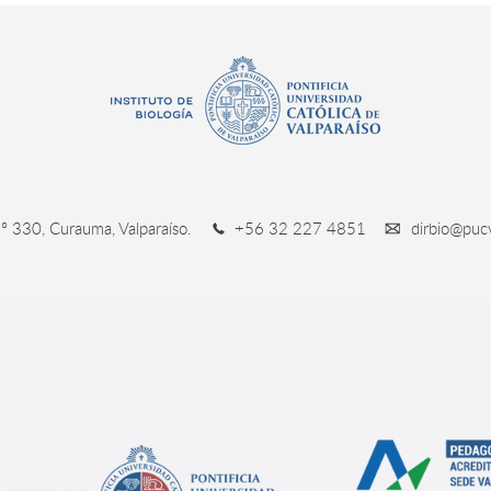
º 330, Curauma, Valparaíso.
+56 32 227 4851
dirbio@pucv