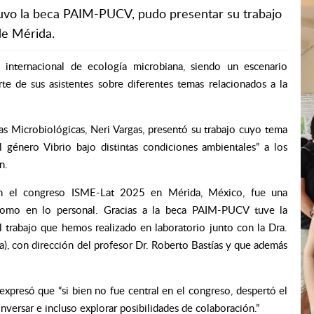
uvo la beca PAIM-PUCV, pudo presentar su trabajo
de Mérida.
internacional de ecología microbiana, siendo un escenario
te de sus asistentes sobre diferentes temas relacionados a la
as Microbiológicas, Neri Vargas, presentó su trabajo cuyo tema
del género
Vibrio
bajo distintas condiciones ambientales” a los
n.
r en el congreso ISME-Lat 2025 en Mérida, México, fue una
como en lo personal. Gracias a la beca PAIM-PUCV tuve la
el trabajo que hemos realizado en laboratorio junto con la Dra.
a), con dirección del profesor Dr. Roberto Bastías y que además
 expresó que “si bien no fue central en el congreso, despertó el
versar e incluso explorar posibilidades de colaboración.”