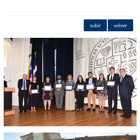
subir
volver