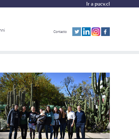
Ir a pucv.cl
mni
Contacto