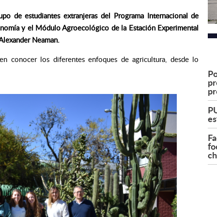
upo de estudiantes extranjeras del Programa Internacional de
gronomía y el Módulo Agroecológico de la Estación Experimental
r Alexander Neaman.
s en conocer los diferentes enfoques de agricultura, desde lo
Po
pr
pr
PU
es
Fa
fo
ch