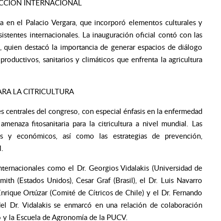
ECCIÓN INTERNACIONAL
a en el Palacio Vergara, que incorporó elementos culturales y
sistentes internacionales. La inauguración oficial contó con las
, quien destacó la importancia de generar espacios de diálogo
productivos, sanitarios y climáticos que enfrenta la agricultura
ARA LA CITRICULTURA
es centrales del congreso, con especial énfasis en la enfermedad
enaza fitosanitaria para la citricultura a nivel mundial. Las
os y económicos, así como las estrategias de prevención,
l.
internacionales como el Dr. Georgios Vidalakis (Universidad de
ith (Estados Unidos), Cesar Graf (Brasil), el Dr. Luis Navarro
Enrique Ortúzar (Comité de Cítricos de Chile) y el Dr. Fernando
 del Dr. Vidalakis se enmarcó en una relación de colaboración
jo y la Escuela de Agronomía de la PUCV.