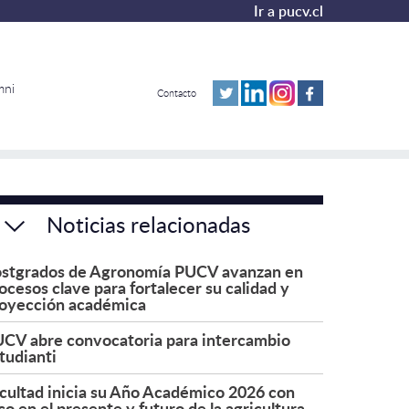
Ir a pucv.cl
mni
Contacto
Noticias relacionadas
stgrados de Agronomía PUCV avanzan en
ocesos clave para fortalecer su calidad y
oyección académica
CV abre convocatoria para intercambio
tudianti
cultad inicia su Año Académico 2026 con
co en el presente y futuro de la agricultura