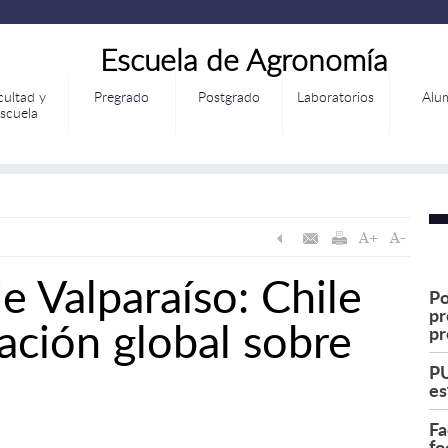
Escuela de Agronomía
cultad y
Pregrado
Postgrado
Laboratorios
Alu
scuela
e Valparaíso: Chile
Po
pr
ación global sobre
pr
s
PU
es
Fa
fo