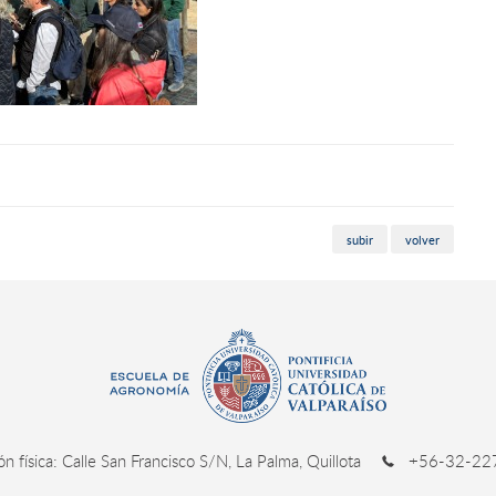
subir
volver
ión física: Calle San Francisco S/N, La Palma, Quillota
+56-32-227