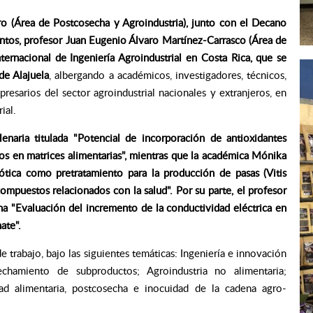
o (Área de Postcosecha y Agroindustria), junto con el Decano
entos, profesor Juan Eugenio Álvaro Martínez-Carrasco (Área de
nternacional de Ingeniería Agroindustrial en Costa Rica, que se
de Alajuela
, albergando a académicos, investigadores, técnicos,
resarios del sector agroindustrial nacionales y extranjeros, en
ial.
naria titulada "Potencial de incorporación de antioxidantes
vos en matrices alimentarias", mientras que la académica Mónika
ótica como pretratamiento para la producción de pasas (Vitis
ompuestos relacionados con la salud". Por su parte, el profesor
a "Evaluación del incremento de la conductividad eléctrica en
ate".
trabajo, bajo las siguientes temáticas: Ingeniería e innovación
chamiento de subproductos; Agroindustria no alimentaria;
ad alimentaria, postcosecha e inocuidad de la cadena agro-