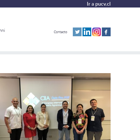
Ir a pucv.cl
mni
Contacto