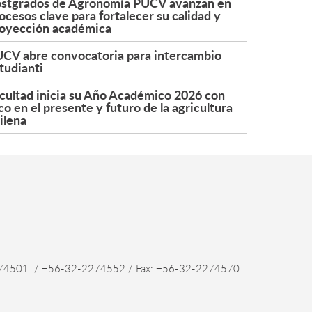
stgrados de Agronomía PUCV avanzan en
ocesos clave para fortalecer su calidad y
oyección académica
CV abre convocatoria para intercambio
tudianti
cultad inicia su Año Académico 2026 con
co en el presente y futuro de la agricultura
ilena
4501 / +56-32-2274552 / Fax: +56-32-2274570