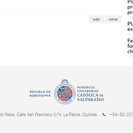
Po
pr
pr
subir
volver
PU
es
Fa
fo
ch
ión física: Calle San Francisco S/N, La Palma, Quillota
+56-32-227