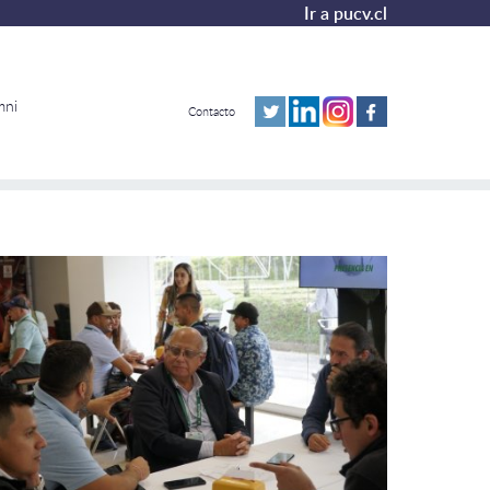
Ir a pucv.cl
mni
Contacto