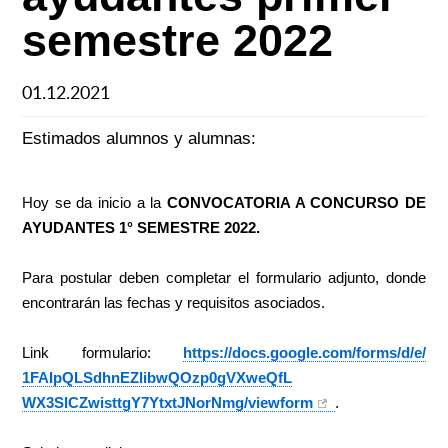
semestre 2022
01.12.2021
Estimados alumnos y alumnas:
Hoy se da inicio a la
CONVOCATORIA A CONCURSO DE
AYUDANTES 1° SEMESTRE 2022.
Para postular deben completar el formulario adjunto, donde
encontrarán las fechas y requisitos asociados.
Link formulario:
https://docs.
google.com/forms/d/e/
1FAIpQLSdhnEZlibwQOzp0gVXweQfL
WX3SlCZwisttgY7YtxtJNorNmg/
viewform
.