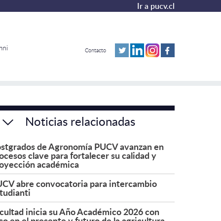
Ir a pucv.cl
mni
Contacto
Noticias relacionadas
stgrados de Agronomía PUCV avanzan en
ocesos clave para fortalecer su calidad y
oyección académica
CV abre convocatoria para intercambio
tudianti
cultad inicia su Año Académico 2026 con
co en el presente y futuro de la agricultura