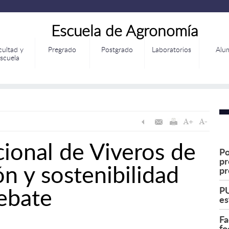
Escuela de Agronomía
cultad y
Pregrado
Postgrado
Laboratorios
Alu
scuela
ional de Viveros de
Po
pr
ón y sostenibilidad
pr
debate
PU
es
Fa
fo