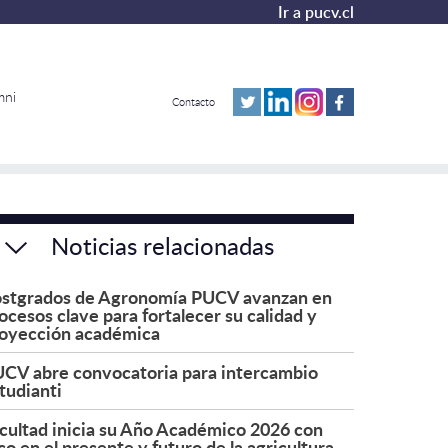
Ir a pucv.cl
mni
Contacto
Noticias relacionadas
stgrados de Agronomía PUCV avanzan en
ocesos clave para fortalecer su calidad y
oyección académica
CV abre convocatoria para intercambio
tudianti
cultad inicia su Año Académico 2026 con
co en el presente y futuro de la agricultura