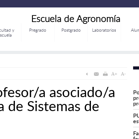
Escuela de Agronomía
cultad y
Pregrado
Postgrado
Laboratorios
Alu
scuela
fesor/a asociado/a
Po
pr
ía de Sistemas de
pr
PU
es
Fa
fo