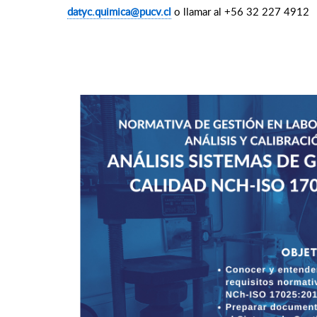
datyc.quimica@pucv.cl
o llamar al +56 32 227 4912