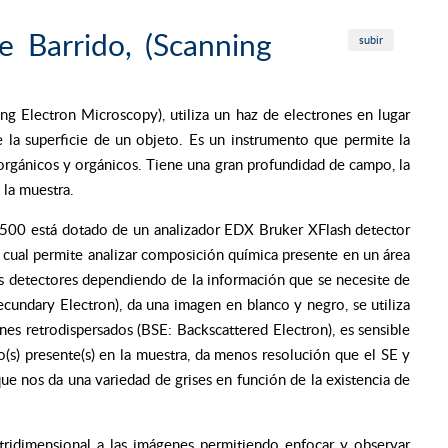
e Barrido, (Scanning
subir
g Electron Microscopy), utiliza un haz de electrones en lugar
 la superficie de un objeto. Es un instrumento que permite la
norgánicos y orgánicos. Tiene una gran profundidad de campo, la
 la muestra.
500 está dotado de un analizador EDX Bruker XFlash detector
cual permite analizar composición química presente en un área
s detectores dependiendo de la información que se necesite de
ecundary Electron), da una imagen en blanco y negro, se utiliza
nes retrodispersados (BSE: Backscattered Electron), es sensible
(s) presente(s) en la muestra, da menos resolución que el SE y
ue nos da una variedad de grises en función de la existencia de
tridimensional a las imágenes permitiendo enfocar y observar