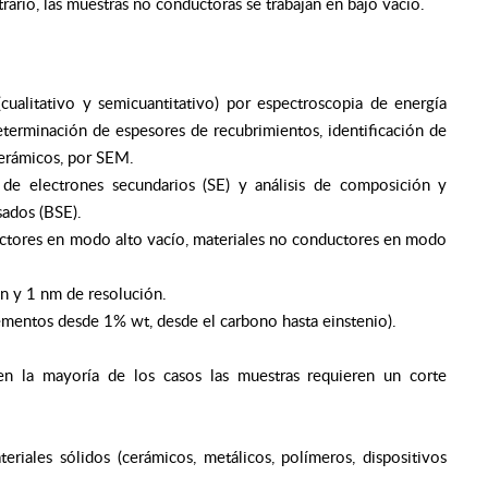
rario, las muestras no conductoras se trabajan en bajo vacío.
cualitativo y semicuantitativo) por espectroscopia de energía
determinación de espesores de recubrimientos, identificación de
cerámicos, por SEM.
 de electrones secundarios (SE) y análisis de composición y
sados (BSE).
uctores en modo alto vacío, materiales no conductores en modo
n y 1 nm de resolución.
lementos desde 1% wt, desde el carbono hasta einstenio).
n la mayoría de los casos las muestras requieren un corte
iales sólidos (cerámicos, metálicos, polímeros, dispositivos