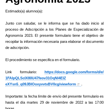
Estimado(a) alumno(a):
Junto con saludar, se le informa que se ha dado inicio al
proceso de
Adscripción
a los
Planes
de
Especialización
de
Agronomía 2023. El presente formulario tiene el objetivo de
recopilar la información necesaria para elaborar el documento
de
adscripción
.
El procedimiento se especifica en el formulario.
Link formulario:
https://docs.
google.com/forms/d/e/
1FAIpQLScIX80U47feov31OqNI4EIZ
eXYsn5_q09JBIOoxyvvtxBV0cg/
viewform
.
Importante:
la fecha límite de envío del presente formulario es
hasta el día martes 29 de noviembre de 2022 a las 17:00
horas.