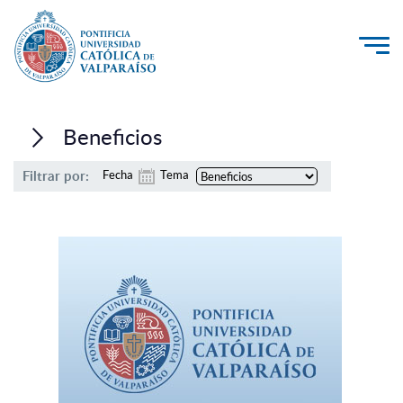
La Universidad
Beneficios
Investigación, Creación e Innovación
Filtrar por:
Fecha
Tema
PUCV Internacional
Vinculación con el Medio
Admisión
Pregrado
Postgrado
Formación Continua