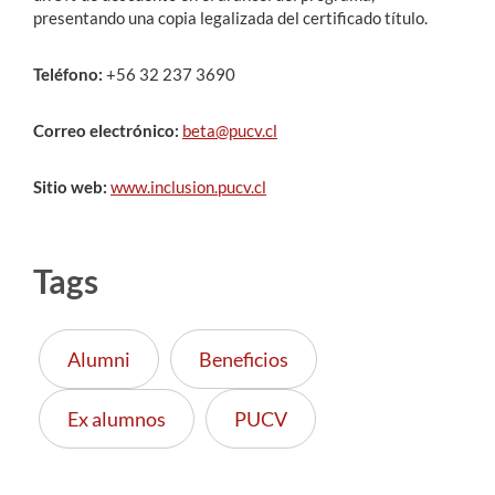
presentando una copia legalizada del certificado título.
Estudiantes
Teléfono:
+56 32 237 3690
Académicos
Correo electrónico:
beta@pucv.cl
Funcionarios
Alumni
Sitio web:
www.inclusion.pucv.cl
Tags
English
Alumni
Beneficios
Ex alumnos
PUCV