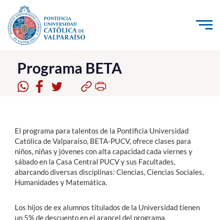
Click acá para ir directamente al contenido
La Universidad
Programa BETA
Investigación, Creación e Innovación
PUCV Internacional
Vinculación con el Medio
El programa para talentos de la Pontificia Universidad
Católica de Valparaíso, BETA-PUCV, ofrece clases para
niños, niñas y jóvenes con alta capacidad cada viernes y
Admisión
sábado en la Casa Central PUCV y sus Facultades,
abarcando diversas disciplinas: Ciencias, Ciencias Sociales,
Pregrado
Humanidades y Matemática.
Postgrado
Los hijos de ex alumnos titulados de la Universidad tienen
Formación Continua
un 5% de descuento en el arancel del programa,