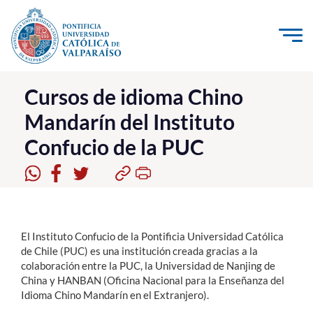
Click acá para ir directamente al contenido
La Universidad
Cursos de idioma Chino
Mandarín del Instituto
Investigación, Creación e Innovación
Confucio de la PUC
PUCV Internacional
Vinculación con el Medio
Admisión
El Instituto Confucio de la Pontificia Universidad Católica
Pregrado
de Chile (PUC) es una institución creada gracias a la
colaboración entre la PUC, la Universidad de Nanjing de
Postgrado
China y HANBAN (Oficina Nacional para la Enseñanza del
Idioma Chino Mandarín en el Extranjero).
Formación Continua