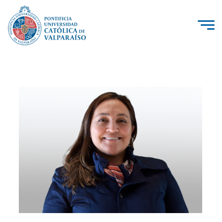
La Universidad
Investigación, Creación e Innovación
PUCV Internacional
Vinculación con el Medio
Admisión
Pregrado
Postgrado
Formación Continua