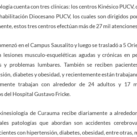
ología cuenta con tres clínicas: los centros Kinésico PUCV,
abilitación Diocesano PUCV, los cuales son dirigidos po
nte, estos tres centros efectúan más de 27 mil atenciones
comenzó en el Campus Sausalito y luego se trasladó a 5 Orie
n lesiones musculo-esqueléticas agudas y crónicas en pe
os y problemas lumbares. También se reciben pacientes
sión, diabetes y obesidad, y recientemente están trabajand
iamente trabajan con alrededor de 24 adultos y 17 m
s del Hospital Gustavo Fricke.
inesiología de Curauma recibe diariamente a alrededo
pales patologías que abordan son accidentes cerebrova
cientes con hipertensión, diabetes, obesidad, entre otras, 