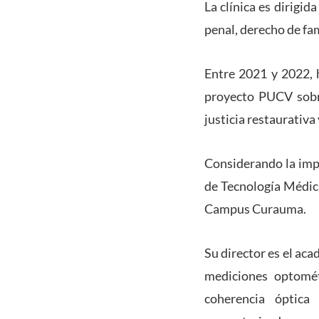
La clínica es dirigi
penal, derecho de fam
Entre 2021 y 2022, 
proyecto PUCV sobre
justicia restaurativa
Considerando la impo
de Tecnología Médic
Campus Curauma.
Su director es el ac
mediciones optomét
coherencia óptica