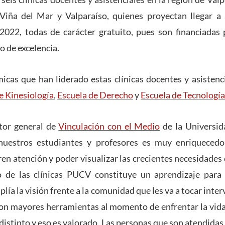
iña del Mar y Valparaíso, quienes proyectan llegar a
2022, todas de carácter gratuito, pues son financiadas 
o de excelencia.
icas que han liderado estas clínicas docentes y asistenc
e Kinesiología
,
Escuela de Derecho
y
Escuela de Tecnologí
ctor general de
Vinculación con el Medio
de la Universid
nuestros estudiantes y profesores es muy enriquecedor
en atención y poder visualizar las crecientes necesidades
lo de las clínicas PUCV constituye un aprendizaje par
lía la visión frente a la comunidad que les va a tocar inter
con mayores herramientas al momento de enfrentar la vid
distinto y eso es valorado. Las personas que son atendidas