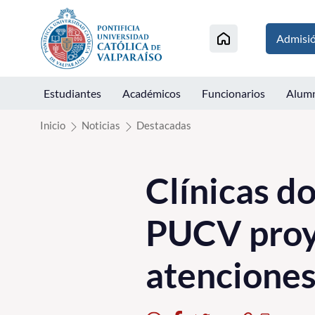
Click acá para ir directamente al contenido
Admisi
Estudiantes
Académicos
Funcionarios
Alum
Inicio
Noticias
Destacadas
Clínicas do
PUCV proye
atencione