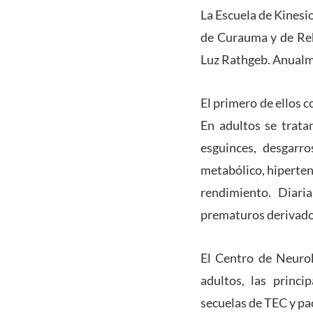
La Escuela de Kinesi
de Curauma y de Reh
Luz Rathgeb. Anualme
El primero de ellos 
En adultos se trata
esguinces, desgarr
metabólico, hiperten
rendimiento. Diar
prematuros derivado
El Centro de Neurok
adultos, las princi
secuelas de TEC y pa