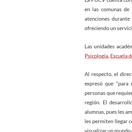
en las comunas de V
atenciones durante 
ofreciendo un servici
Las unidades académ
Psicología
,
Escuela d
Al respecto, el dire
expresó que “para 
personas que requier
región. El desarrol
alumnas, pues les amp
les permiten llegar 
visualizar un mundo 