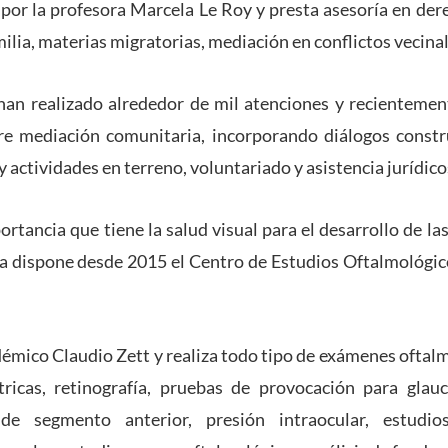
da por la profesora Marcela Le Roy y presta asesoría en der
ilia, materias migratorias, mediación en conflictos vecina
han realizado alrededor de mil atenciones y recientemen
 mediación comunitaria, incorporando diálogos constru
 y actividades en terreno, voluntariado y asistencia jurídic
rtancia que tiene la salud visual para el desarrollo de las
a dispone desde 2015 el Centro de Estudios Oftalmológico
adémico Claudio Zett y realiza todo tipo de exámenes oftal
ricas, retinografía, pruebas de provocación para glau
 de segmento anterior, presión intraocular, estudi