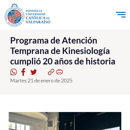
Click acá para ir directamente al contenido
La Universidad
Programa de Atención
Temprana de Kinesiología
Investigación, Creación e Innovación
cumplió 20 años de historia
PUCV Internacional
Vinculación con el Medio
Martes 21 de enero de 2025
Admisión
Pregrado
Postgrado
Formación Continua