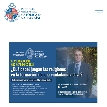
La Universidad
Investigación, Creación e Innovación
PUCV Internacional
Vinculación con el Medio
Admisión
Pregrado
Postgrado
Formación Continua