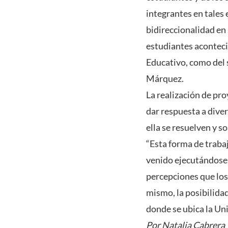
integrantes en tales 
bidireccionalidad en 
estudiantes aconteci
Educativo, como del s
Márquez.
La realización de pro
dar respuesta a dive
ella se resuelven y 
“Esta forma de traba
venido ejecutándose d
percepciones que los
mismo, la posibilidad
donde se ubica la Un
Por Natalia Cabrera