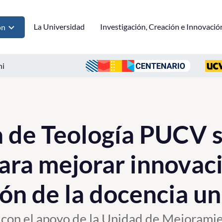
La Universidad
Investigación, Creación e Innovació
ón
ni
 de Teología PUCV s
ara mejorar innovac
ón de la docencia un
 con el apoyo de la Unidad de Mejorami