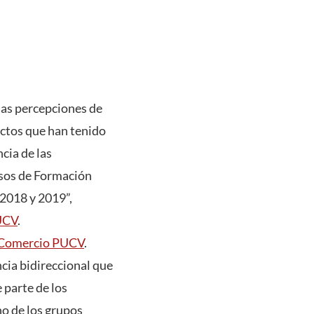
las percepciones de
ectos que han tenido
cia de las
rsos de Formación
 2018 y 2019”,
PUCV
.
 Comercio PUCV
.
cia bidireccional que
 parte de los
no de los grupos