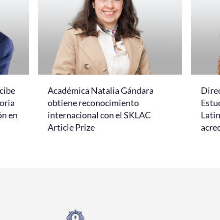
cibe
Académica Natalia Gándara
Dire
oria
obtiene reconocimiento
Estud
ón en
internacional con el SKLAC
Lati
Article Prize
acred