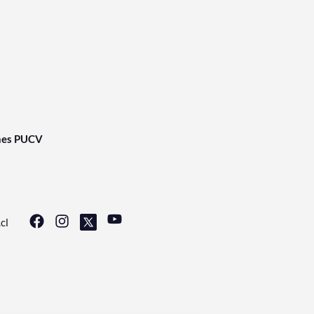
nes PUCV
cl