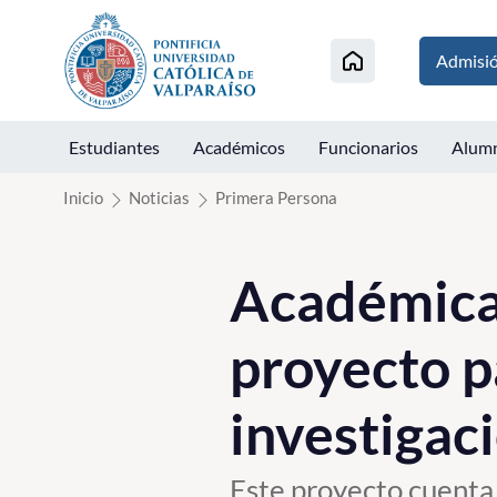
Click acá para ir directamente al contenido
Admisi
Estudiantes
Académicos
Funcionarios
Alum
Inicio
Noticias
Primera Persona
Académica
proyecto p
investigaci
Este proyecto cuenta