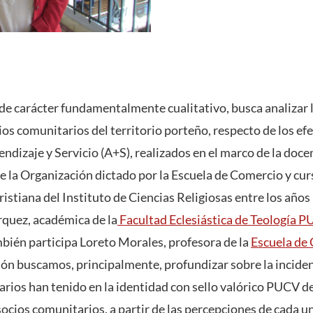
 de carácter fundamentalmente cualitativo, busca analizar 
ios comunitarios del territorio porteño, respecto de los ef
ndizaje y Servicio (A+S), realizados en el marco de la docen
de la Organización dictado por la Escuela de Comercio y cu
stiana del Instituto de Ciencias Religiosas entre los años
uez, académica de la
Facultad Eclesiástica de Teología 
mbién participa Loreto Morales, profesora de la
Escuela de
ión buscamos, principalmente, profundizar sobre la inciden
arios han tenido en la identidad con sello valórico PUCV de
socios comunitarios, a partir de las percepciones de cada u