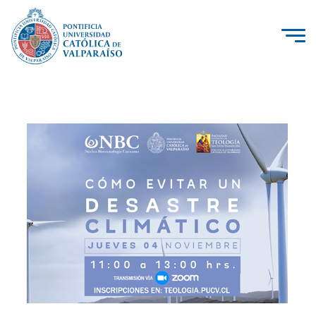
La Universidad
Investigación, Creación e Innovación
PUCV Internacional
Vinculación con el Medio
Admisión
Pregrado
Postgrado
Formación Continua