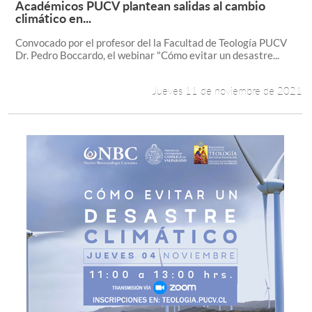
Académicos PUCV plantean salidas al cambio
Leer más +
climático en...
Estudiantes
Convocado por el profesor del la Facultad de Teología PUCV
Dr. Pedro Boccardo, el webinar "Cómo evitar un desastre...
Académicos
Funcionarios
Jueves 11 de noviembre de 2021
Alumni
English