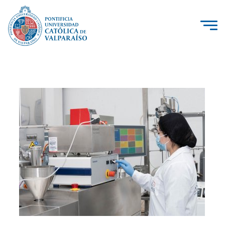
La Universidad
Investigación, Creación e Innovación
PUCV Internacional
Vinculación con el Medio
Admisión
Pregrado
Postgrado
Formación Continua