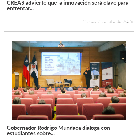
CREAS advierte que la innovación será clave para
Leer más +
enfrentar...
Estudiantes
Martes 7 de julio de 2026
Académicos
Funcionarios
Alumni
English
Gobernador Rodrigo Mundaca dialoga con
Leer más +
estudiantes sobre...