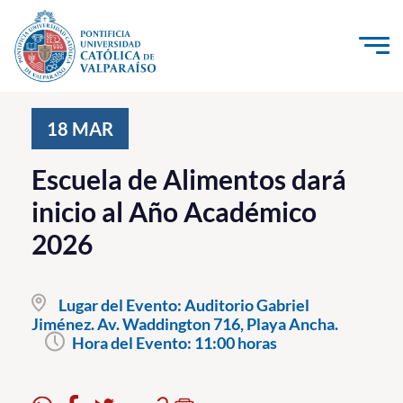
Click acá para ir directamente al contenido
La Universidad
18
MAR
Investigación, Creación e Innovación
Escuela de Alimentos dará
PUCV Internacional
inicio al Año Académico
Vinculación con el Medio
2026
Admisión
Lugar del Evento:
Auditorio Gabriel
Pregrado
Jiménez. Av. Waddington 716, Playa Ancha.
Hora del Evento:
11:00 horas
Postgrado
Formación Continua