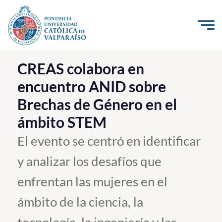
Click acá para ir directamente al contenido
La Universidad
CREAS colabora en
encuentro ANID sobre
Investigación, Creación e Innovación
Brechas de Género en el
PUCV Internacional
ámbito STEM
Vinculación con el Medio
El evento se centró en identificar
Admisión
y analizar los desafíos que
Pregrado
enfrentan las mujeres en el
Postgrado
ámbito de la ciencia, la
Formación Continua