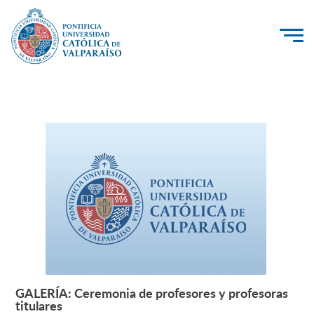
La Universidad
Investigación, Creación e Innovación
PUCV Internacional
Vinculación con el Medio
Admisión
Pregrado
Postgrado
GALERÍA: Ceremonia de profesores y profesoras
Leer más +
titulares
Formación Continua