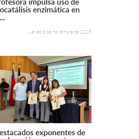
rofesora impulsa uso de
Leer más +
iocatálisis enzimática en
...
Jueves 6 de noviembre de 2025
estacados exponentes de
Leer más +