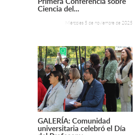
Primera Conferencia sobre
Ciencia del...
Miércoles 5 de noviembre de 2025
GALERÍA: Comunidad
Leer más +
universitaria celebró el Día