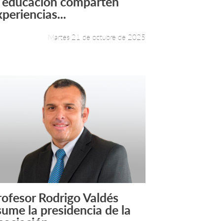
a educación comparten
periencias...
Martes 21 de octubre de 2025
rofesor Rodrigo Valdés
Leer más +
sume la presidencia de la