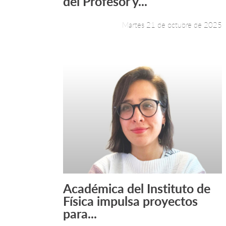
del Profesor y...
Martes 21 de octubre de 2025
Académica del Instituto de
Leer más +
Física impulsa proyectos
para...