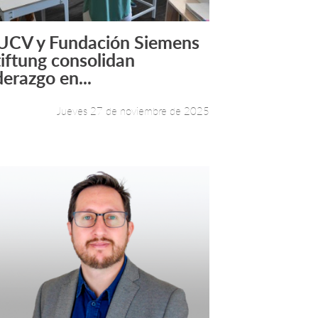
UCV y Fundación Siemens
Leer más +
tiftung consolidan
derazgo en...
Jueves 27 de noviembre de 2025