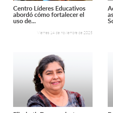
Centro Líderes Educativos
A
Leer más +
abordó cómo fortalecer el
a
uso de...
S
Viernes 14 de noviembre de 2025