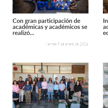
Con gran participación de
I
Leer más +
académicas y académicos se
a
realizó...
e
Viernes 9 de enero de 2026