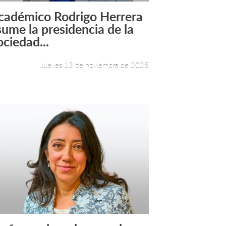
cadémico Rodrigo Herrera
Leer más +
sume la presidencia de la
ociedad...
Jueves 13 de noviembre de 2025