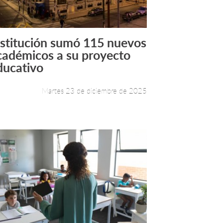
nstitución sumó 115 nuevos
Leer más +
cadémicos a su proyecto
ducativo
Martes 23 de diciembre de 2025