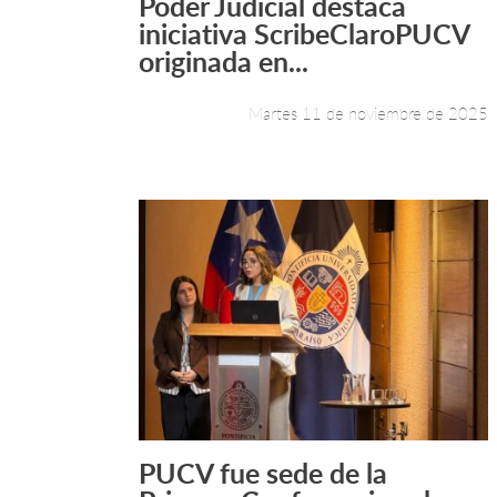
Poder Judicial destaca
Leer más +
iniciativa ScribeClaroPUCV
originada en...
Martes 11 de noviembre de 2025
PUCV fue sede de la
Leer más +