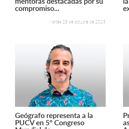
mentoras destacadas por su
l
compromiso...
ex
Martes 28 de octubre de 2025
Geógrafo representa a la
P
Leer más +
PUCV en 5° Congreso
a