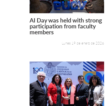
AI Day was held with strong
Leer más +
participation from faculty
members
Lunes 19 de enero de 2026