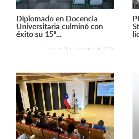
Diplomado en Docencia
P
Leer más +
Universitaria culminó con
S
éxito su 15ª...
li
Viernes 19 de diciembre de 2025