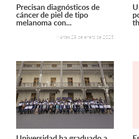
Precisan diagnósticos de
U
Leer más +
cáncer de piel de tipo
p
melanoma con...
t
Martes 28 de enero de 2025
Universidad ha graduado a
E