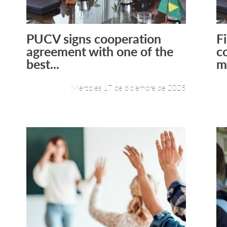
PUCV signs cooperation
F
Leer más +
agreement with one of the
c
best...
m
Miércoles 17 de diciembre de 2025