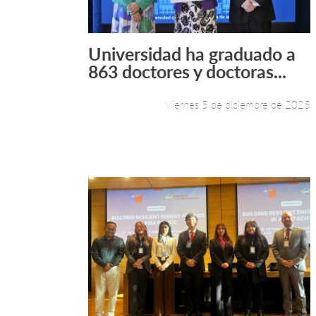
Universidad ha graduado a
Leer más +
863 doctores y doctoras...
Viernes 5 de diciembre de 2025