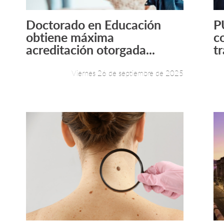
Doctorado en Educación
P
Leer más +
obtiene máxima
c
acreditación otorgada...
tr
Viernes 26 de septiembre de 2025