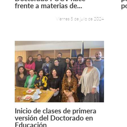
frente a materias de...
p
Viernes 5 de julio de 2024
Inicio de clases de primera
Leer más +
versión del Doctorado en
Educación