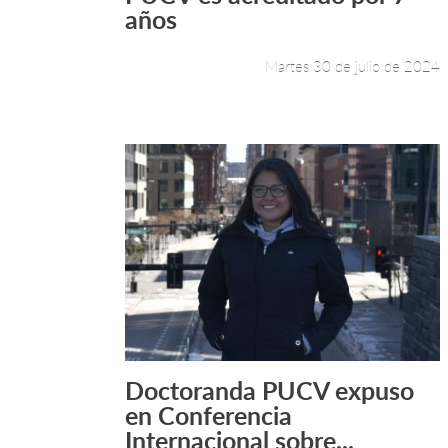
años
Martes 30 de julio de 2024
Doctoranda PUCV expuso
Leer más +
en Conferencia
Internacional sobre...