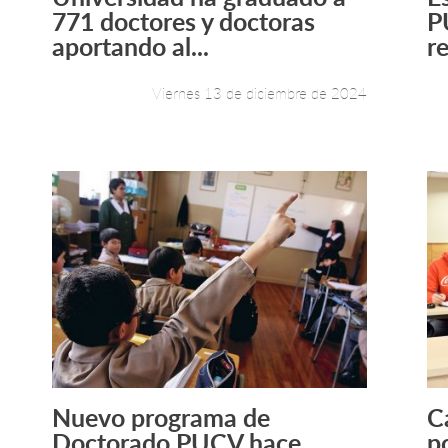
Leer más +
771 doctores y doctoras
P
aportando al...
re
Viernes 13 de diciembre de 2024
Nuevo programa de
C
Leer más +
Doctorado PUCV hace
p