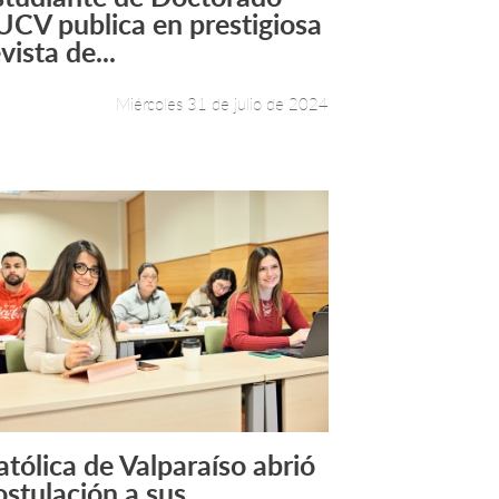
Leer más +
UCV publica en prestigiosa
vista de...
Miércoles 31 de julio de 2024
atólica de Valparaíso abrió
Leer más +
ostulación a sus