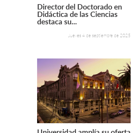
Director del Doctorado en
Leer más +
Didáctica de las Ciencias
destaca su...
Jueves 4 de septiembre de 2025
Universidad amplía su oferta