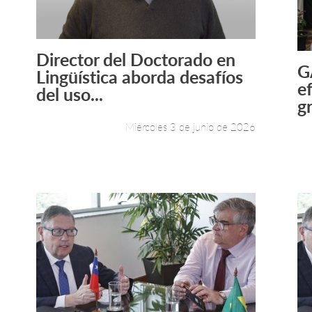
Director del Doctorado en
Leer más +
G
Lingüística aborda desafíos
e
del uso...
g
Miércoles 3 de junio de 2026