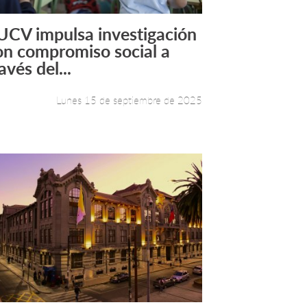
UCV impulsa investigación
Leer más +
on compromiso social a
avés del...
Lunes 15 de septiembre de 2025