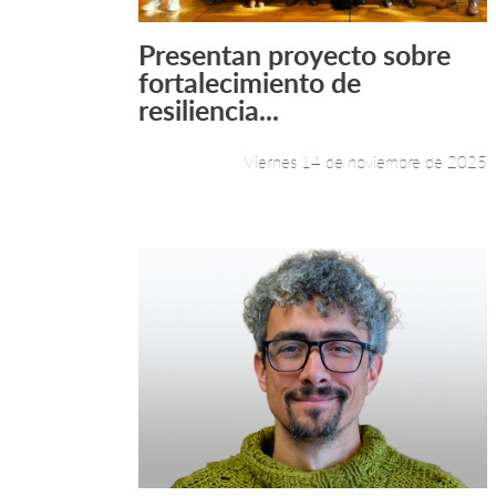
Presentan proyecto sobre
Leer más +
fortalecimiento de
resiliencia...
Viernes 14 de noviembre de 2025