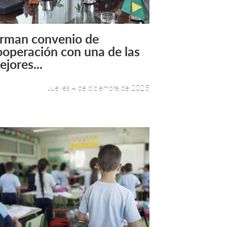
irman convenio de
Leer más +
ooperación con una de las
ejores...
Jueves 4 de diciembre de 2025