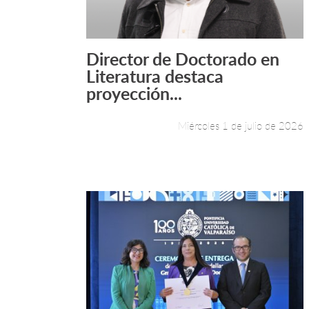
Director de Doctorado en
Leer más +
Literatura destaca
proyección...
Miércoles 1 de julio de 2026