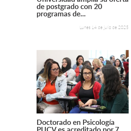
Leer más +
de postgrado con 20
programas de...
Lunes 14 de julio de 2025
Doctorado en Psicología
Leer más +
PUCV es acreditado por 7