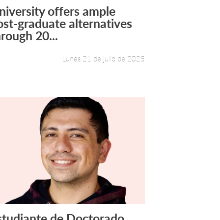
niversity offers ample
Leer más +
ost-graduate alternatives
hrough 20...
Lunes 21 de julio de 2025
studiante de Doctorado