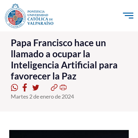
Click acá para ir directamente al contenido
La Universidad
Papa Francisco hace un
llamado a ocupar la
Investigación, Creación e Innovación
Inteligencia Artificial para
PUCV Internacional
favorecer la Paz
Vinculación con el Medio
Admisión
Martes 2 de enero de 2024
Pregrado
Postgrado
Formación Continua